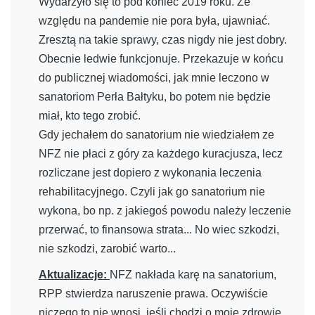
Wydarzyło się to pod koniec 2019 roku. Ze
względu na pandemie nie pora była, ujawniać.
Zresztą na takie sprawy, czas nigdy nie jest dobry.
Obecnie ledwie funkcjonuje. Przekazuje w końcu
do publicznej wiadomości, jak mnie leczono w
sanatoriom Perła Bałtyku, bo potem nie będzie
miał, kto tego zrobić.
Gdy jechałem do sanatorium nie wiedziałem ze
NFZ nie płaci z góry za każdego kuracjusza, lecz
rozliczane jest dopiero z wykonania leczenia
rehabilitacyjnego. Czyli jak go sanatorium nie
wykona, bo np. z jakiegoś powodu należy leczenie
przerwać, to finansowa strata... No wiec szkodzi,
nie szkodzi, zarobić warto...
Aktualizacje:
NFZ nakłada karę na sanatorium,
RPP stwierdza naruszenie prawa.
Oczywiście
niczego to nie wnosi, jeśli chodzi o moje zdrowie