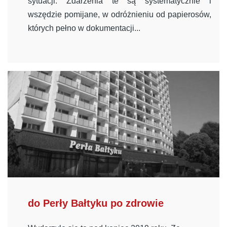
sytuacji. Zdarzenia te są systematycznie i
wszędzie pomijane, w odróżnieniu od papierosów,
których pełno w dokumentacji...
do Perły Bałtyku po zdrowie