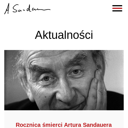
Zamiast życiorysu
Aktualności
Wspomnienia
Wspomnienia z FB
Historie piszemy na nowo ?
telegram z za grobu
kominki jak arystokratyczne rodowody
jak mnie odżydzano
Dobrze jak Kali ukraść krowe...
Artykuły
Galerie
Rocznica śmierci Artura Sandauera