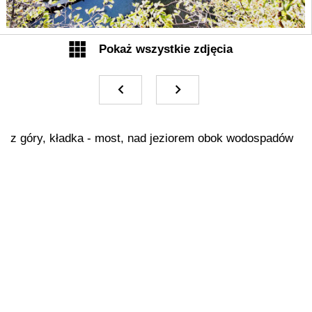
Galeria Adam Sandauer
Śledź mnie na Facebooku
Archiwum zdjęć
Stragan z kapeluszami
gondole w Wenecji
Kontakt z właścicielem strony
Zapis cyfrowy
latarnia uliczna
Wenecja
pl Św Marka i tłum turystów
Aktualności
gondola w Wenecji
z góry, kładka - most, nad jeziorem obok wodospadów
Polityka cookies
Polityka prywatności
Plitwickie Jeziora, Chorwacja
Plitwickie Jeziora, Chorwacja
z góry, kładka widokowa, plitwickie
ścieżka ze schodami w górach
jeziora
Wodospad